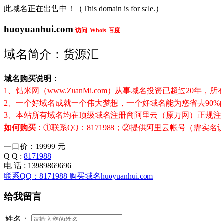
此域名正在出售中！（This domain is for sale.）
huoyuanhui.com
访问
Whois
百度
域名简介：货源汇
域名购买说明：
1、钻米网（www.ZuanMi.com）从事域名投资已超过2
2、一个好域名成就一个伟大梦想，一个好域名能为您省去90
3、本站所有域名均在顶级域名注册商阿里云（原万网）正规注
如何购买：
①联系QQ：8171988；②提供阿里云帐号（需
一口价：
19999
元
Q Q :
8171988
电 话 : 13989869696
联系QQ：8171988 购买域名huoyuanhui.com
给我留言
姓名：